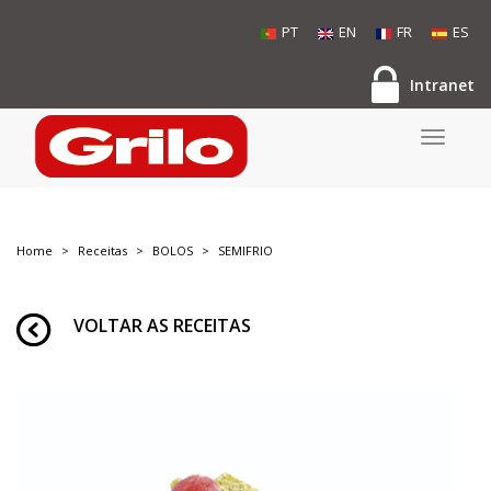
PT
EN
FR
ES
Intranet
Toggle
navigati
Home
Receitas
BOLOS
SEMIFRIO
VOLTAR AS RECEITAS