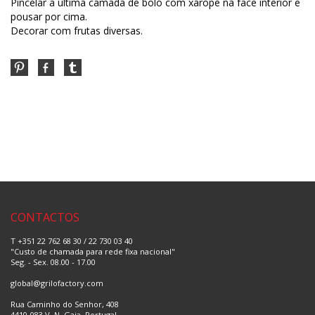
Pincelar a última camada de bolo com xarope na face interior e
pousar por cima.
Decorar com frutas diversas.
CONTACTOS
T +351 22 762 68 30 / 22 730 03 40
"Custo de chamada para rede fixa nacional"
Seg. - Sex. 08.00 - 17.00
global@grilofactory.com
Rua Caminho do Senhor, 408
4410-083 V. N. Gaia, Portugal