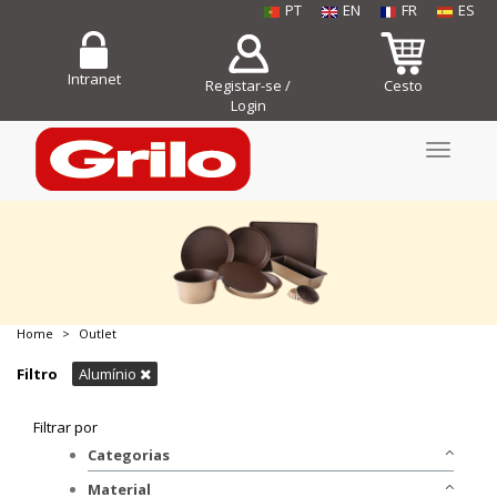
PT
EN
FR
ES
Intranet
Registar-se /
Cesto
Login
Toggle
navigati
Home
Outlet
COMPRE JÁ!
Filtro
Alumínio
Filtrar por
Categorias
Bakeware
Material