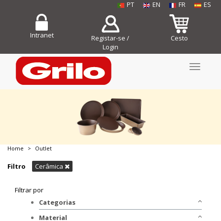
PT
EN
FR
ES
Intranet
Registar-se /
Cesto
Login
Toggle
navigati
Home
Outlet
COMPRE JÁ!
Filtro
Cerâmica
Filtrar por
Categorias
Bakeware
Material