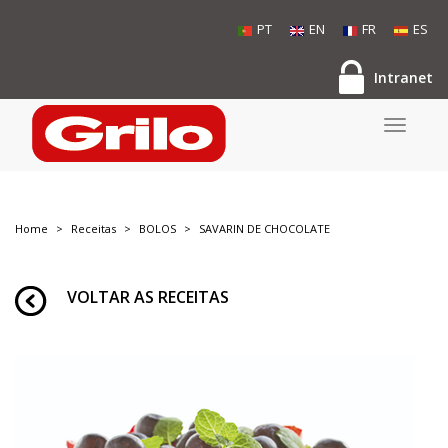
PT
EN
FR
ES
Intranet
Toggle
navigati
Home
Receitas
BOLOS
SAVARIN DE CHOCOLATE
VOLTAR AS RECEITAS