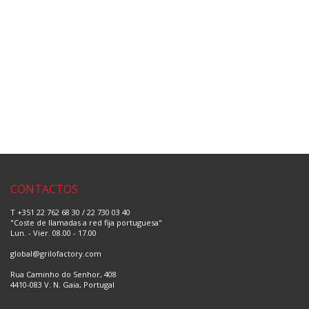
CONTACTOS
T +351 22 762 68 30 / 22 730 03 40
"Coste de llamadas a red fija portuguesa"
Lun. - Vier. 08.00 - 17.00
global@grilofactory.com
Rua Caminho do Senhor, 408
4410-083 V. N. Gaia, Portugal