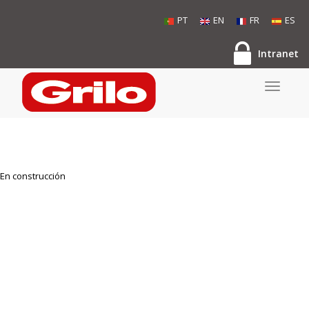
PT
EN
FR
ES
Intranet
Toggle
navigati
En construcción