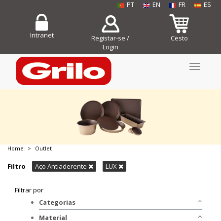
PT
EN
FR
ES
Intranet
Registar-se /
Cesto
Login
Toggle
navigati
Home
Outlet
COMPRE JÁ!
Filtro
Aço Antiaderente
LUX
Filtrar por
Categorias
Bakeware
Material