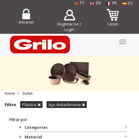
PT
EN
FR
ES
Intranet
Registar-se /
Cesto
Login
Toggle
navigati
Home
Outlet
COMPRE JÁ!
Filtro
Plástico
Aço Antiaderente
Filtrar por
Categorias
Bakeware
Material