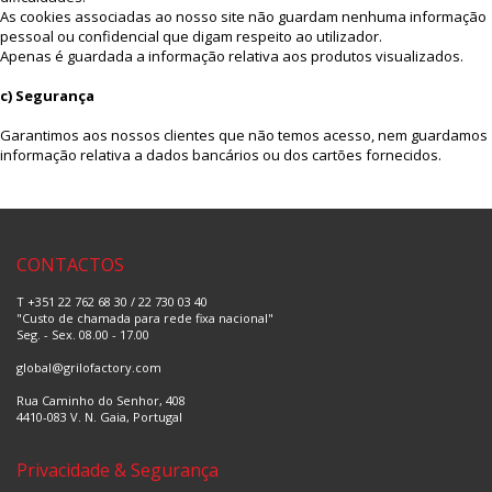
As cookies associadas ao nosso site não guardam nenhuma informação
pessoal ou confidencial que digam respeito ao utilizador.
Apenas é guardada a informação relativa aos produtos visualizados.
c) Segurança
Garantimos aos nossos clientes que não temos acesso, nem guardamos
informação relativa a dados bancários ou dos cartões fornecidos.
CONTACTOS
T +351 22 762 68 30 / 22 730 03 40
"Custo de chamada para rede fixa nacional"
Seg. - Sex. 08.00 - 17.00
global@grilofactory.com
Rua Caminho do Senhor, 408
4410-083 V. N. Gaia, Portugal
Privacidade & Segurança