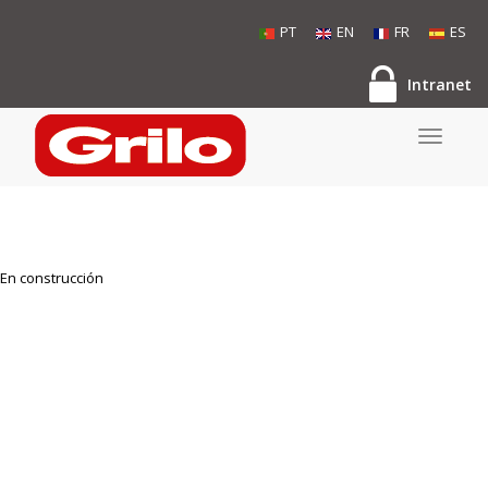
PT
EN
FR
ES
Intranet
Toggle
navigati
En construcción