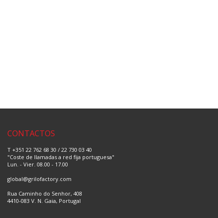
CONTACTOS
T +351 22 762 68 30 / 22 730 03 40
"Coste de llamadas a red fija portuguesa"
Lun. - Vier. 08.00 - 17.00
global@grilofactory.com
Rua Caminho do Senhor, 408
4410-083 V. N. Gaia, Portugal